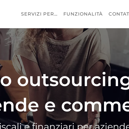
SERVIZI PER…
FUNZIONALITÀ
CONTAT
mo outsourcin
ende e commer
 fiscali e finanziari per azien