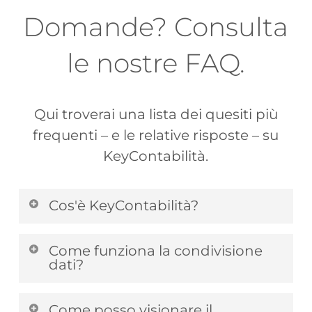
Domande? Consulta
le nostre FAQ.
Qui troverai una lista dei quesiti più
frequenti – e le relative risposte – su
KeyContabilità.
Cos'è KeyContabilità?
KeyContabilità è l’innovativo
Come funziona la condivisione
software cloud per la gestione degli
dati?
adempimenti contabili di ogni tipo
La condivisione dati è la principale
di impresa, professionisti ed enti
Come posso visionare il